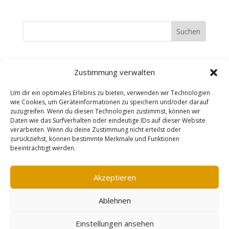
Suchen
Recent Posts
Zustimmung verwalten
Recent Comments
Um dir ein optimales Erlebnis zu bieten, verwenden wir Technologien
wie Cookies, um Geräteinformationen zu speichern und/oder darauf
zuzugreifen. Wenn du diesen Technologien zustimmst, können wir
Es sind keine Kommentare vorhanden.
Daten wie das Surfverhalten oder eindeutige IDs auf dieser Website
verarbeiten. Wenn du deine Zustimmung nicht erteilst oder
zurückziehst, können bestimmte Merkmale und Funktionen
beeinträchtigt werden.
Impressum
AGB
Datenschutzerklärung
Widerrufsbelehrung
Vertrag widerrufen
Akzeptieren
Cookie-Richtlinie (EU)
Ablehnen
designed by erzreporter-webdesign |
Einstellungen ansehen
©mareensschmuckschmiede