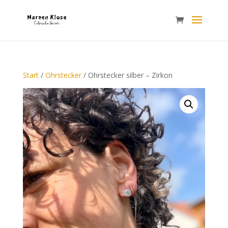
Start
/
Ohrstecker
/ Ohrstecker silber – Zirkon