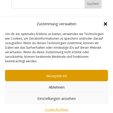
Suchen
Recent Posts
Zustimmung verwalten
Recent Comments
Um dir ein optimales Erlebnis zu bieten, verwenden wir Technologien
wie Cookies, um Geräteinformationen zu speichern und/oder darauf
zuzugreifen. Wenn du diesen Technologien zustimmst, können wir
Es sind keine Kommentare vorhanden.
Daten wie das Surfverhalten oder eindeutige IDs auf dieser Website
verarbeiten. Wenn du deine Zustimmung nicht erteilst oder
zurückziehst, können bestimmte Merkmale und Funktionen
beeinträchtigt werden.
Impressum
AGB
Datenschutzerklärung
Widerrufsbelehrung
Vertrag widerrufen
Akzeptieren
Cookie-Richtlinie (EU)
Ablehnen
designed by erzreporter-webdesign |
Einstellungen ansehen
©mareensschmuckschmiede
Vertrag widerrufen
Cookie-Richtlinie