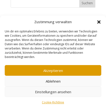
Suchen
Recent Posts
Zustimmung verwalten
Recent Comments
Um dir ein optimales Erlebnis zu bieten, verwenden wir Technologien
wie Cookies, um Geräteinformationen zu speichern und/oder darauf
zuzugreifen. Wenn du diesen Technologien zustimmst, können wir
Es sind keine Kommentare vorhanden.
Daten wie das Surfverhalten oder eindeutige IDs auf dieser Website
verarbeiten. Wenn du deine Zustimmung nicht erteilst oder
zurückziehst, können bestimmte Merkmale und Funktionen
beeinträchtigt werden.
Impressum
AGB
Datenschutzerklärung
Widerrufsbelehrung
Vertrag widerrufen
Akzeptieren
Cookie-Richtlinie (EU)
Ablehnen
designed by erzreporter-webdesign |
Einstellungen ansehen
©mareensschmuckschmiede
Vertrag widerrufen
Cookie-Richtlinie