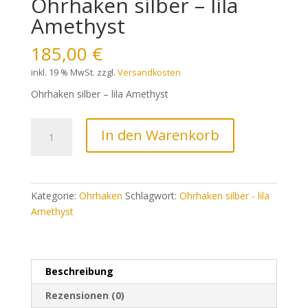
Ohrhaken silber – lila
Amethyst
185,00
€
inkl. 19 % MwSt.
zzgl.
Versandkosten
Ohrhaken silber – lila Amethyst
Ohrhaken
In den Warenkorb
silber
-
lila
Amethyst
Kategorie:
Ohrhaken
Schlagwort:
Ohrhaken silber - lila
Menge
Amethyst
Beschreibung
Rezensionen (0)