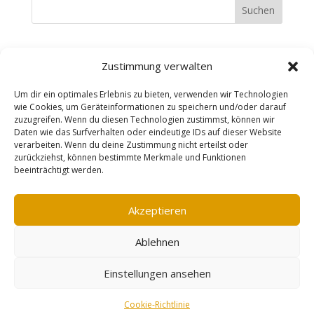
Suchen
Recent Posts
Zustimmung verwalten
Recent Comments
Um dir ein optimales Erlebnis zu bieten, verwenden wir Technologien
wie Cookies, um Geräteinformationen zu speichern und/oder darauf
zuzugreifen. Wenn du diesen Technologien zustimmst, können wir
Es sind keine Kommentare vorhanden.
Daten wie das Surfverhalten oder eindeutige IDs auf dieser Website
verarbeiten. Wenn du deine Zustimmung nicht erteilst oder
zurückziehst, können bestimmte Merkmale und Funktionen
beeinträchtigt werden.
Impressum
AGB
Datenschutzerklärung
Widerrufsbelehrung
Vertrag widerrufen
Akzeptieren
Cookie-Richtlinie (EU)
Ablehnen
designed by erzreporter-webdesign |
Einstellungen ansehen
©mareensschmuckschmiede
Vertrag widerrufen
Cookie-Richtlinie