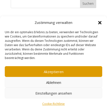
Suchen
Recent Posts
Zustimmung verwalten
Recent Comments
Um dir ein optimales Erlebnis zu bieten, verwenden wir Technologien
wie Cookies, um Geräteinformationen zu speichern und/oder darauf
zuzugreifen. Wenn du diesen Technologien zustimmst, können wir
Es sind keine Kommentare vorhanden.
Daten wie das Surfverhalten oder eindeutige IDs auf dieser Website
verarbeiten. Wenn du deine Zustimmung nicht erteilst oder
zurückziehst, können bestimmte Merkmale und Funktionen
beeinträchtigt werden.
Impressum
AGB
Datenschutzerklärung
Widerrufsbelehrung
Vertrag widerrufen
Akzeptieren
Cookie-Richtlinie (EU)
Ablehnen
designed by erzreporter-webdesign |
Einstellungen ansehen
©mareensschmuckschmiede
Vertrag widerrufen
Cookie-Richtlinie