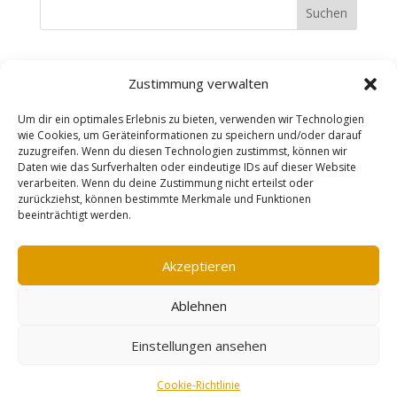
Suchen
Recent Posts
Zustimmung verwalten
Recent Comments
Um dir ein optimales Erlebnis zu bieten, verwenden wir Technologien
wie Cookies, um Geräteinformationen zu speichern und/oder darauf
zuzugreifen. Wenn du diesen Technologien zustimmst, können wir
Es sind keine Kommentare vorhanden.
Daten wie das Surfverhalten oder eindeutige IDs auf dieser Website
verarbeiten. Wenn du deine Zustimmung nicht erteilst oder
zurückziehst, können bestimmte Merkmale und Funktionen
beeinträchtigt werden.
Impressum
AGB
Datenschutzerklärung
Widerrufsbelehrung
Vertrag widerrufen
Akzeptieren
Cookie-Richtlinie (EU)
Ablehnen
designed by erzreporter-webdesign |
Einstellungen ansehen
©mareensschmuckschmiede
Vertrag widerrufen
Cookie-Richtlinie