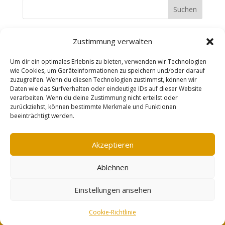
Suchen
Recent Posts
Zustimmung verwalten
Um dir ein optimales Erlebnis zu bieten, verwenden wir Technologien
Recent Comments
wie Cookies, um Geräteinformationen zu speichern und/oder darauf
zuzugreifen. Wenn du diesen Technologien zustimmst, können wir
Daten wie das Surfverhalten oder eindeutige IDs auf dieser Website
Es sind keine Kommentare vorhanden.
verarbeiten. Wenn du deine Zustimmung nicht erteilst oder
zurückziehst, können bestimmte Merkmale und Funktionen
beeinträchtigt werden.
Impressum
AGB
Datenschutzerklärung
Akzeptieren
Widerrufsbelehrung
Vertrag widerrufen
Cookie-Richtlinie (EU)
Ablehnen
designed by erzreporter-webdesign |
Einstellungen ansehen
©mareensschmuckschmiede
Cookie-Richtlinie
Vertrag widerrufen